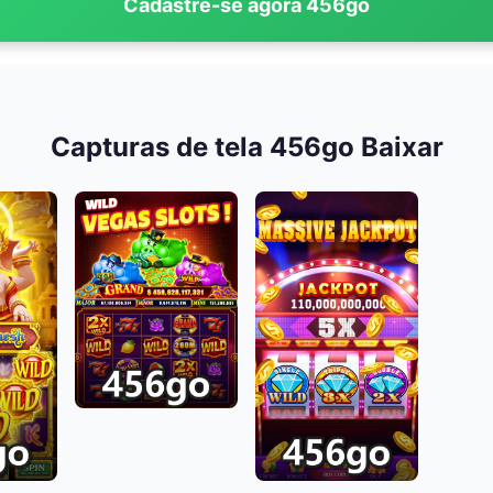
Cadastre-se agora 456go
Capturas de tela 456go Baixar