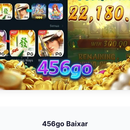
456go Baixar