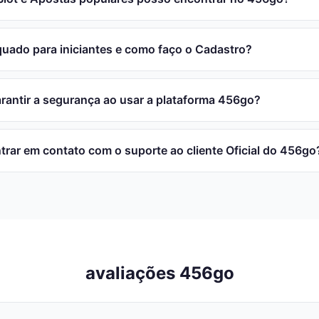
uado para iniciantes e como faço o Cadastro?
antir a segurança ao usar a plataforma 456go?
rar em contato com o suporte ao cliente Oficial do 456go
avaliações 456go