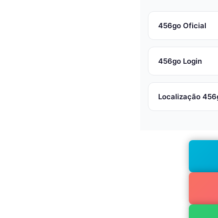
456go Oficial
456go Login
Localização 456