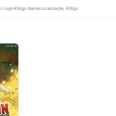
o Login
456go Baixar
Localização 456go