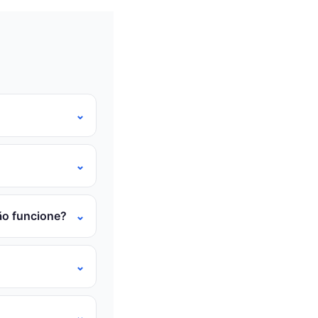
ão funcione?